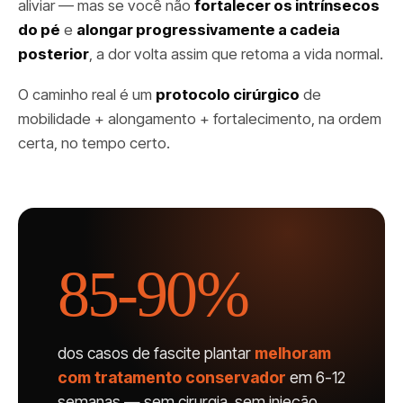
aliviar — mas se você não
fortalecer os intrínsecos
do pé
e
alongar progressivamente a cadeia
posterior
, a dor volta assim que retoma a vida normal.
O caminho real é um
protocolo cirúrgico
de
mobilidade + alongamento + fortalecimento, na ordem
certa, no tempo certo.
85-90%
dos casos de fascite plantar
melhoram
com tratamento conservador
em 6-12
semanas — sem cirurgia, sem injeção,