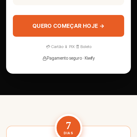
QUERO COMEÇAR HOJE →
💳 Cartão
·
📱 PIX
·
🧾 Boleto
Pagamento seguro · Kiwify
7
DIAS