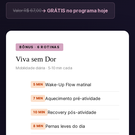
→ GRÁTIS no programa hoje
Valor R$ 67,00
BÔNUS · 6 ROTINAS
Viva sem Dor
Mobilidade diária · 5-10 min cada
Wake-Up Flow matinal
5 MIN
Aquecimento pré-atividade
7 MIN
Recovery pós-atividade
10 MIN
Pernas leves do dia
8 MIN