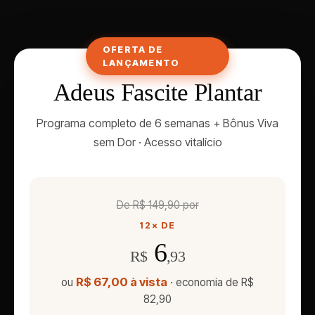
OFERTA DE
LANÇAMENTO
Adeus Fascite Plantar
Programa completo de 6 semanas + Bônus Viva
sem Dor · Acesso vitalício
De R$ 149,90 por
12× DE
6
R$
,93
R$ 67,00 à vista
ou
· economia de R$
82,90