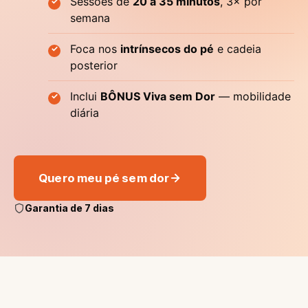
Sessões de
20 a 35 minutos
, 3× por
semana
Foca nos
intrínsecos do pé
e cadeia
posterior
Inclui
BÔNUS Viva sem Dor
— mobilidade
diária
Quero meu pé sem dor
Garantia de 7 dias