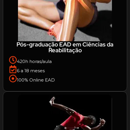
Pós-graduação EAD em Ciências da
Reabilitação
420h horas/aula
6 a 18 meses
100% Online EAD