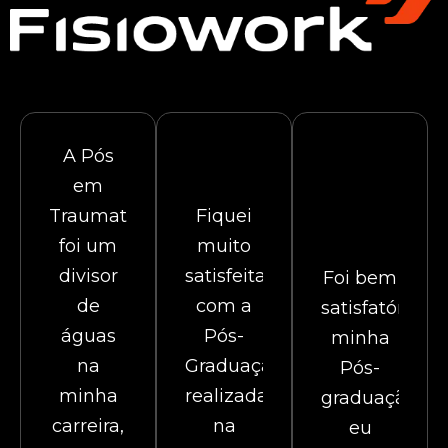
A Pós
em
Traumato
Fiquei
foi um
muito
divisor
satisfeita
Foi bem
de
com a
satisfatório
águas
Pós-
minha
na
Graduação
Pós-
minha
realizada
graduação,
carreira,
na
eu