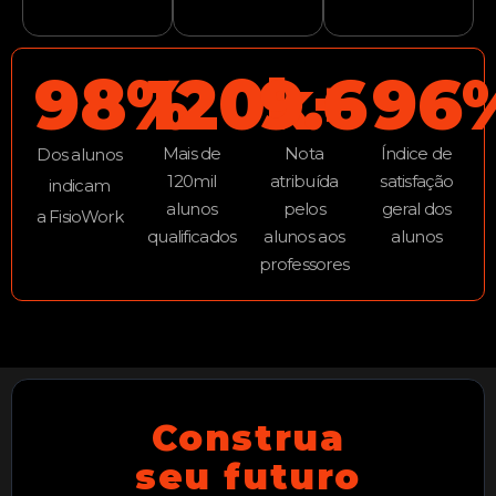
98%
120k+
9.6
96
Mais de
Nota
Índice de
Dos alunos
120mil
atribuída
satisfação
indicam
alunos
pelos
geral dos
a FisioWork
qualificados
alunos aos
alunos
professores
Construa
seu futuro