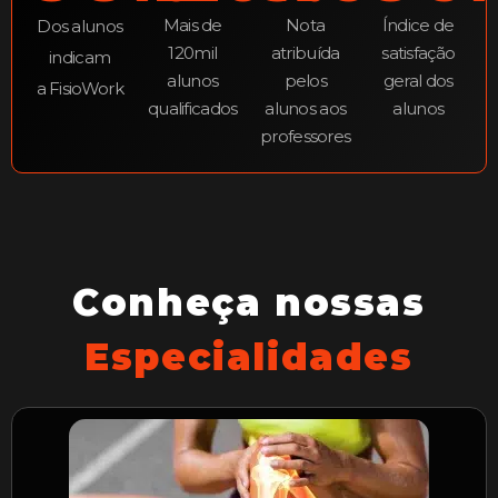
Mais de
Nota
Índice de
Dos alunos
120mil
atribuída
satisfação
indicam
alunos
pelos
geral dos
a FisioWork
qualificados
alunos aos
alunos
professores
Conheça nossas
Especialidades