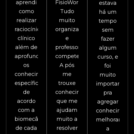
aprendi
FisioWork.
estava
como
Tudo
há um
realizar
muito
tempo
raciocínio
organizado
sem
clínico
e
fazer
além de
professores
algum
aprofundar
competentes.
curso, e
os
A pós
foi
conhecimentos
me
muito
específicos
trouxe
importante
de
conhecimentos
pra
acordo
que me
agregar
com a
ajudam
conhecimento
biomecânica
muito a
melhorando
de cada
resolver
a