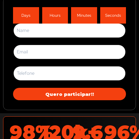
Days
Hours
Minutes
Seconds
Quero participar!!
98%
120k+
9.6
96