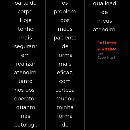
parte do
os
qualidade
corpo.
problemas
de
Hoje
dos
meus
tenho
meus
atendimentos
mais
pacientes
Jefferson
segurança
de
P Rosset
Pós
em
forma
Esportiva I
realizar
mais
atendimentos
eficaz,
tanto
com
nos pós-
certeza
operatórios,
mudou
quanto
minha
nas
forma
patologias.
de