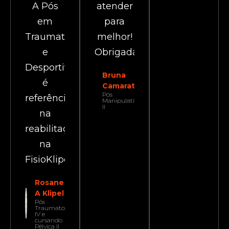
A Pós
atender
em
para
Traumatologia
melhor!
e
Obrigada!
Desportiva
Bruna
é
Camaratta
Pós
referência
Manipulativa
II
na
reabilitação
na
FisioKlipel!
Rosane
A Klipel
Pós
Traumato
IV e
cursando
Pélvica II