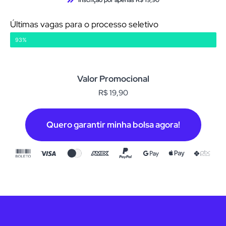
Inscrição por apenas R$ 19,90
Últimas vagas para o processo seletivo
Vagas preenchidas
93%
Valor Promocional
R$ 19,90
Quero garantir minha bolsa agora!