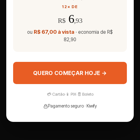
12× DE
6
R$
,93
R$ 67,00 à vista
ou
· economia de R$
82,90
QUERO COMEÇAR HOJE →
💳 Cartão
·
📱 PIX
·
🧾 Boleto
Pagamento seguro · Kiwify