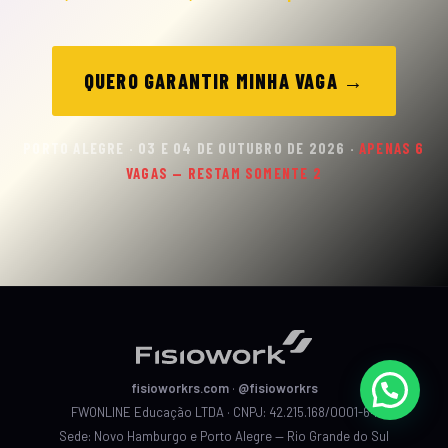
QUERO GARANTIR MINHA VAGA →
PORTO ALEGRE · 03 E 04 DE OUTUBRO DE 2026 ·
APENAS 6
VAGAS — RESTAM SOMENTE 2
fisioworkrs.com
·
@fisioworkrs
FWONLINE Educação LTDA · CNPJ: 42.215.168/0001-64
Sede: Novo Hamburgo e Porto Alegre — Rio Grande do Sul