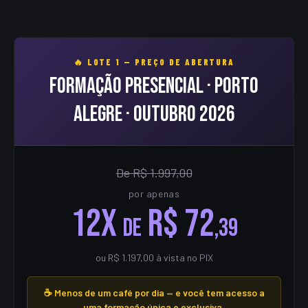
🔥 LOTE 1 — PREÇO DE ABERTURA
Formação Presencial · Porto
Alegre · Outubro 2026
De R$ 1.997,00
por apenas
12x
R$ 72
de
,39
ou R$ 1.197,00 à vista no PIX
☕ Menos de um café por dia — e você tem acesso a
uma formação única e exclusiva.