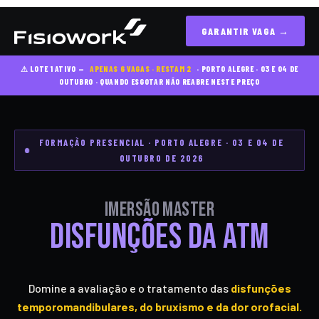
GARANTIR VAGA →
⚠ LOTE 1 ATIVO —
APENAS 6 VAGAS · RESTAM 2
· PORTO ALEGRE · 03 E 04 DE
OUTUBRO · QUANDO ESGOTAR NÃO REABRE NESTE PREÇO
FORMAÇÃO PRESENCIAL · PORTO ALEGRE · 03 E 04 DE
OUTUBRO DE 2026
Imersão Master
Disfunções da ATM
Domine a avaliação e o tratamento das
disfunções
temporomandibulares, do bruxismo e da dor orofacial.