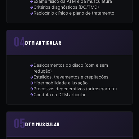
Exame físico da ATM e da musculatura
Critérios diagnósticos (DC/TMD)
Raciocínio clínico e plano de tratamento
04
DTM ARTICULAR
Deslocamentos do disco (com e sem
redução)
Estalidos, travamentos e crepitações
Hipermobilidade e luxação
Processos degenerativos (artrose/artrite)
Conduta na DTM articular
05
DTM MUSCULAR