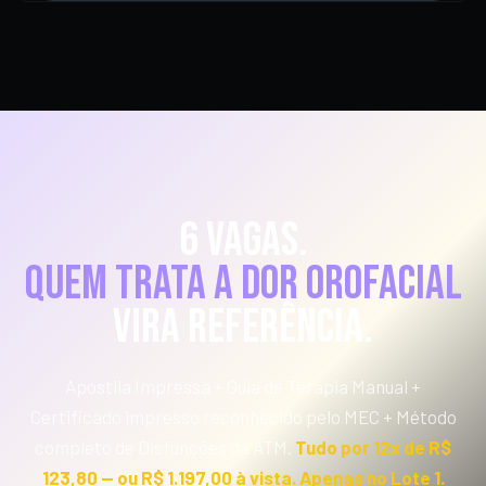
Pagamento processado com segurança pela
Quando as vagas do Lote 1 esgotarem, encerramos as
plataforma Kiwify.
inscrições neste valor. São 6 vagas físicas reais — o
espaço não comporta mais. A próxima turma, se
houver, será em data e preço diferentes.
6 vagas.
Quem trata a dor orofacial
vira referência.
Apostila Impressa + Guia de Terapia Manual +
Certificado impresso reconhecido pelo MEC + Método
completo de Disfunções da ATM.
Tudo por 12x de R$
123,80 — ou R$ 1.197,00 à vista. Apenas no Lote 1.