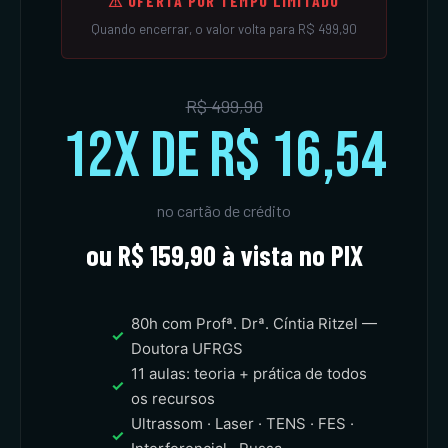
⚠ OFERTA POR TEMPO LIMITADO
Quando encerrar, o valor volta para R$ 499,90
R$ 499,90
12x de R$ 16,54
no cartão de crédito
ou R$ 159,90 à vista no PIX
80h com Profª. Drª. Cíntia Ritzel —
✓
Doutora UFRGS
11 aulas: teoria + prática de todos
✓
os recursos
Ultrassom · Laser · TENS · FES ·
✓