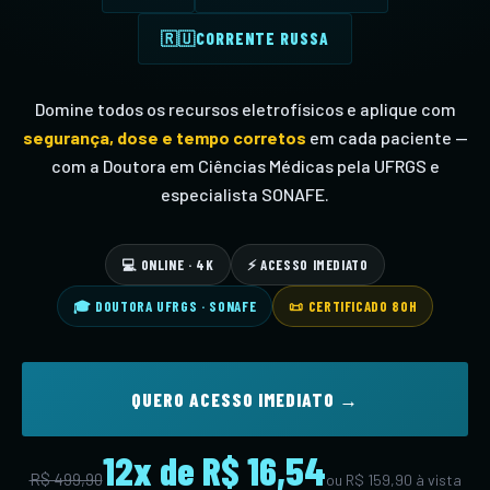
🇷🇺
CORRENTE RUSSA
Domine todos os recursos eletrofísicos e aplique com
segurança, dose e tempo corretos
em cada paciente —
com a Doutora em Ciências Médicas pela UFRGS e
especialista SONAFE.
💻 ONLINE · 4K
⚡ ACESSO IMEDIATO
🎓 DOUTORA UFRGS · SONAFE
📜 CERTIFICADO 80H
QUERO ACESSO IMEDIATO →
12x de R$ 16,54
R$ 499,90
ou R$ 159,90 à vista