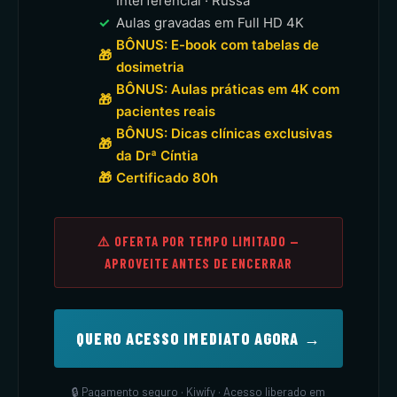
Interferencial · Russa
✓
Aulas gravadas em Full HD 4K
BÔNUS: E-book com tabelas de
🎁
dosimetria
BÔNUS: Aulas práticas em 4K com
🎁
pacientes reais
BÔNUS: Dicas clínicas exclusivas
🎁
da Drª Cíntia
🎁
Certificado 80h
⚠️ OFERTA POR TEMPO LIMITADO —
APROVEITE ANTES DE ENCERRAR
QUERO ACESSO IMEDIATO AGORA →
🔒 Pagamento seguro · Kiwify · Acesso liberado em