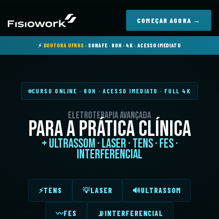
COMEÇAR AGORA →
⚡
DOUTORA UFRGS
· SONAFE · 80H · 4K · ACESSO IMEDIATO
CURSO ONLINE · 80H · ACESSO IMEDIATO · FULL 4K
Eletroterapia Avançada
para a Prática Clínica
+ Ultrassom · Laser · TENS · FES ·
Interferencial
⚡
TENS
💡
LASER
🔊
ULTRASSOM
〰️
FES
📡
INTERFERENCIAL