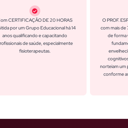
om CERTIFICAÇÃO DE 20 HORAS
O PROF. ES
itida por um Grupo Educacional há 14
com mais de 7
anos qualificando e capacitando
de forma
rofissionais de saúde, especialmente
fundame
fisioterapeutas.
envelhec
cognitivos
norteiam um p
conforme as