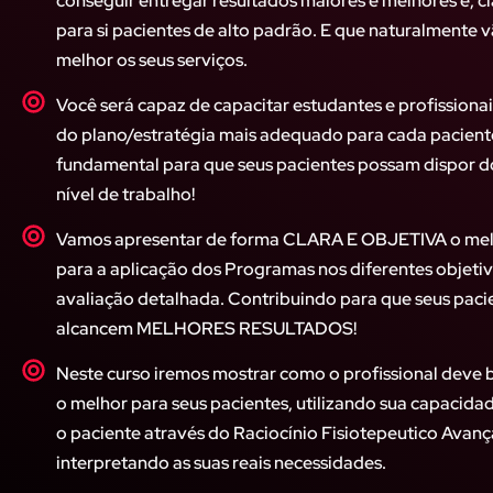
conseguir entregar resultados maiores e melhores e, cla
para si pacientes de alto padrão. E que naturalmente 
melhor os seus serviços.
Você será capaz de capacitar estudantes e profissionai
do plano/estratégia mais adequado para cada paciente
fundamental para que seus pacientes possam dispor do
nível de trabalho!
Vamos apresentar de forma CLARA E OBJETIVA o me
para a aplicação dos Programas nos diferentes objeti
avaliação detalhada. Contribuindo para que seus paci
alcancem MELHORES RESULTADOS!
Neste curso iremos mostrar como o profissional deve
o melhor para seus pacientes, utilizando sua capacidad
o paciente através do Raciocínio Fisiotepeutico Avan
interpretando as suas reais necessidades.