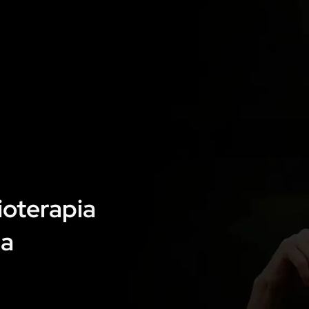
ioterapia
ia