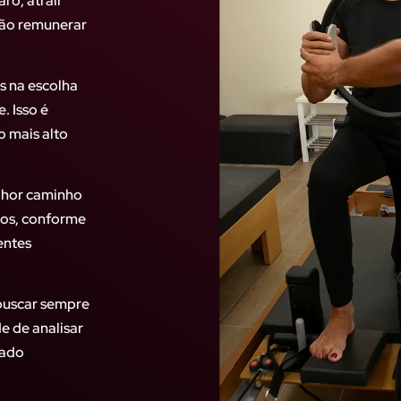
ro, atrair
vão remunerar
s na escolha
. Isso é
 mais alto
lhor caminho
vos, conforme
entes
 buscar sempre
e de analisar
çado