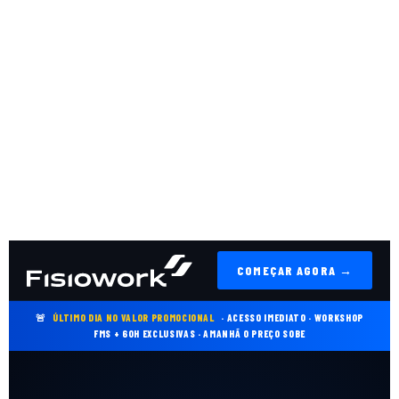
{o.disconnect();},5000);}});}else{fw();if(window
{var o=new
MutationObserver(fw);o.observe(document.body,
{childList:true,subtree:true});setTimeout(function
{o.disconnect();},5000);}}
[200,500,1000,2000].forEach(function(t)
{setTimeout(fw,t);});})
();,500);setTimeout(fw,1500); })();
COMEÇAR AGORA →
🚨
ÚLTIMO DIA NO VALOR PROMOCIONAL
· ACESSO IMEDIATO · WORKSHOP
FMS + 60H EXCLUSIVAS · AMANHÃ O PREÇO SOBE