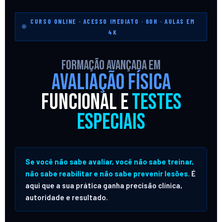
CURSO ONLINE · ACESSO IMEDIATO · 60H · AULAS EM
4K
Formação Avançada em
Avaliação Física
Funcional e
Testes
Especiais
Se você não sabe avaliar, você não sabe treinar,
não sabe reabilitar e não sabe prevenir lesões.
É
aqui que a sua prática ganha precisão clínica,
autoridade e resultado.