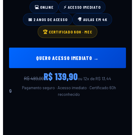
💻 ONLINE
⚡ ACESSO IMEDIATO
📅 2 ANOS DE ACESSO
🎥 AULAS EM 4K
🏆 CERTIFICADO 60H · MEC
QUERO ACESSO IMEDIATO →
R$ 139,90
R$ 489,00
ou 12x de R$ 13,44
Pagamento seguro · Acesso imediato · Certificado 60h
reconhecido