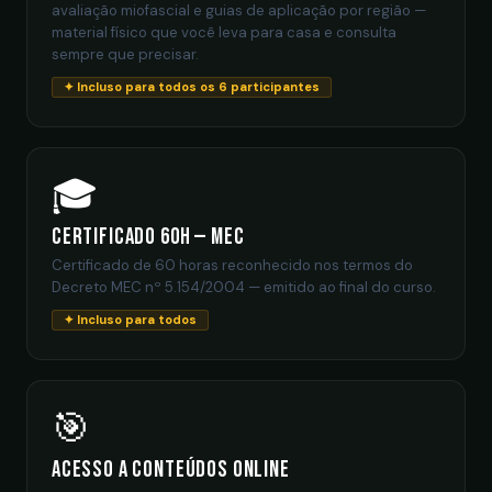
avaliação miofascial e guias de aplicação por região —
material físico que você leva para casa e consulta
sempre que precisar.
✦ Incluso para todos os 6 participantes
🎓
Certificado 60h — MEC
Certificado de 60 horas reconhecido nos termos do
Decreto MEC nº 5.154/2004 — emitido ao final do curso.
✦ Incluso para todos
🎯
Acesso a Conteúdos Online