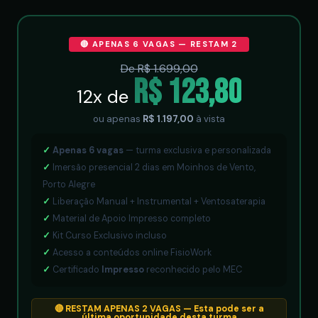
🔴 APENAS 6 VAGAS — RESTAM 2
De R$ 1.699,00
R$ 123,80
12x de
ou apenas
R$ 1.197,00
à vista
✓
Apenas 6 vagas
— turma exclusiva e personalizada
✓
Imersão presencial 2 dias em Moinhos de Vento,
Porto Alegre
✓
Liberação Manual + Instrumental + Ventosaterapia
✓
Material de Apoio Impresso completo
✓
Kit Curso Exclusivo incluso
✓
Acesso a conteúdos online FisioWork
✓
Certificado
Impresso
reconhecido pelo MEC
🔴 RESTAM APENAS 2 VAGAS — Esta pode ser a
última oportunidade desta turma