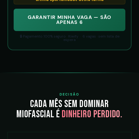
GARANTIR MINHA VAGA — SÃO
APENAS 6
🔒 Pagamento 100% seguro · Kiwify · 6 vagas · sem lista de
espera
DECISÃO
Cada mês sem dominar
miofascial é
dinheiro perdido.