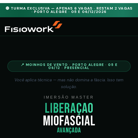
🔴 TURMA EXCLUSIVA — APENAS 6 VAGAS · RESTAM 2 VAGAS
· PORTO ALEGRE · 05 E 06/12/2026
📍 MOINHOS DE VENTO · PORTO ALEGRE · 05 E
06/12 · PRESENCIAL
Você aplica técnica — mas não domina a fáscia. Isso tem
solução.
IMERSÃO MASTER
Liberação
Miofascial
Avançada