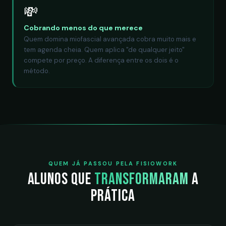
💸
Cobrando menos do que merece
Quem domina miofascial avançada cobra muito mais e
tem agenda cheia. Quem aplica "de qualquer jeito"
compete por preço. A diferença entre os dois é o
método.
QUEM JÁ PASSOU PELA FISIOWORK
Alunos que
transformaram
a
prática