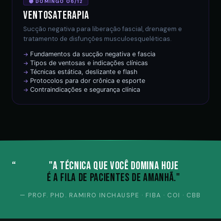
🟣 DOMINGO 06/12
Ventosaterapia
Sucção negativa para liberação fascial, drenagem e
tratamento de disfunções musculoesqueléticas.
Fundamentos da sucção negativa e fascia
Tipos de ventosas e indicações clínicas
Técnicas estática, deslizante e flash
Protocolos para dor crônica e esporte
Contraindicações e segurança clínica
"A técnica que você domina hoje
é a fila de pacientes de amanhã."
— PROF. PHD. RAMIRO INCHAUSPE · FIBA · COI · CBB