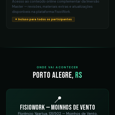
Acesso ao conteúdo online complementar da Imersão
Master — revisões, materiais extras e atualizações
disponíveis na plataforma FisioWork.
✦ Incluso para todos os participantes
ONDE VAI ACONTECER
Porto Alegre,
RS
📍
FisioWork — Moinhos de Vento
Florêncio Ygartua, 131/502 — Moinhos de Vento,