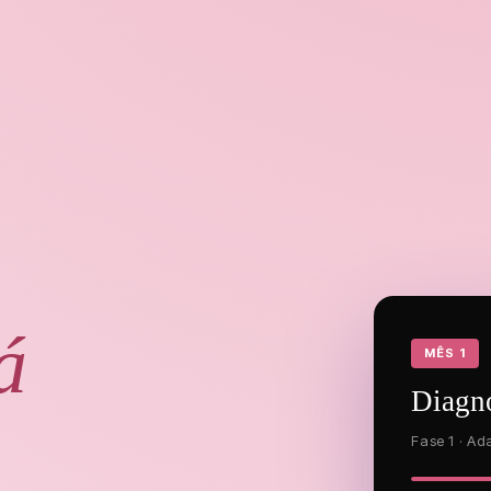
á
MÊS 1
Diagnó
Fase 1 · Ad