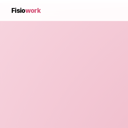
Fisio
work