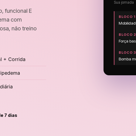
Sua jornada
 funcional E
BLOCO 1 
edema com
Mobilida
osa, não treino
BLOCO 2 
Força ba
BLOCO 3 
l + Corrida
Bomba mus
 lipedema
diária
e 7 dias