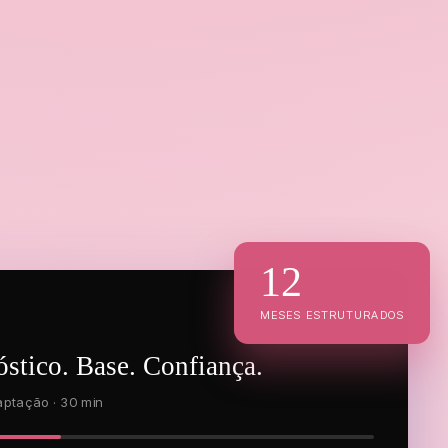
12
MESES ESTRUTURADOS
stico. Base. Confiança.
aptação · 30 min