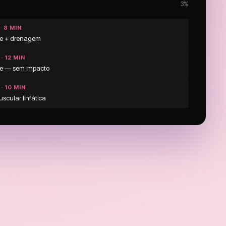
3%
· 8 MIN
de + drenagem
· 12 MIN
se — sem impacto
· 10 MIN
cular linfática