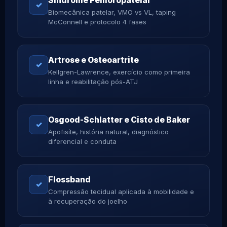
Síndrome Femoropatelar
✓
Biomecânica patelar, VMO vs VL, taping
McConnell e protocolo 4 fases
Artrose e Osteoartrite
✓
Kellgren-Lawrence, exercício como primeira
linha e reabilitação pós-ATJ
Osgood-Schlatter e Cisto de Baker
✓
Apofisíte, história natural, diagnóstico
diferencial e conduta
Flossband
✓
Compressão tecidual aplicada à mobilidade e
à recuperação do joelho