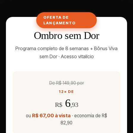
OFERTA DE
LANÇAMENTO
Ombro sem Dor
Programa completo de 8 semanas + Bônus Viva
sem Dor · Acesso vitalício
De R$ 149,90 por
12× DE
6
R$
,93
R$ 67,00 à vista
ou
· economia de R$
82,90