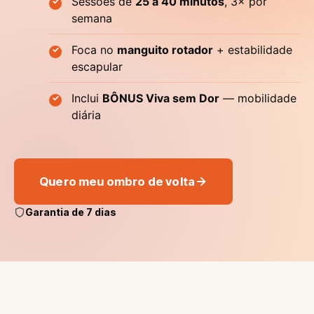
Sessões de
25 a 40 minutos
, 3× por
semana
Foca no
manguito rotador
+ estabilidade
escapular
Inclui
BÔNUS Viva sem Dor
— mobilidade
diária
Quero meu ombro de volta
Garantia de 7 dias