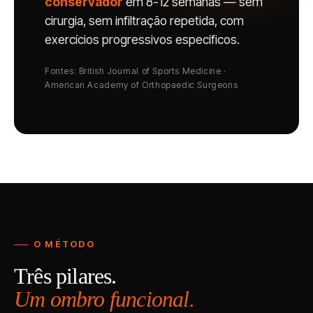
conservador
em 8-12 semanas — sem
cirurgia, sem infiltração repetida, com
exercícios progressivos específicos.
Fontes: British Journal of Sports Medicine ·
American Academy of Orthopaedic Surgeons
O MÉTODO
Três pilares.
Um ombro funcional.