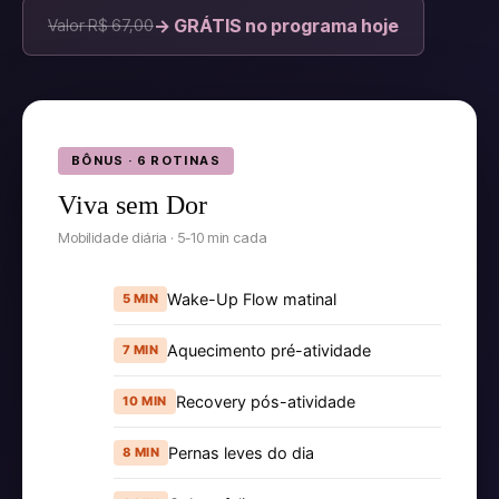
→ GRÁTIS no programa hoje
Valor R$ 67,00
BÔNUS · 6 ROTINAS
Viva sem Dor
Mobilidade diária · 5-10 min cada
Wake-Up Flow matinal
5 MIN
Aquecimento pré-atividade
7 MIN
Recovery pós-atividade
10 MIN
Pernas leves do dia
8 MIN