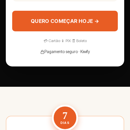
QUERO COMEÇAR HOJE →
💳 Cartão
·
📱 PIX
·
🧾 Boleto
Pagamento seguro · Kiwify
7
DIAS