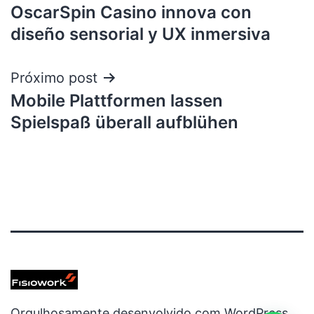
OscarSpin Casino innova con
diseño sensorial y UX inmersiva
Próximo post
Mobile Plattformen lassen
Spielspaß überall aufblühen
Orgulhosamente desenvolvido com
WordPress
.