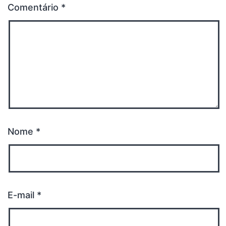
Comentário
*
Nome
*
E-mail
*