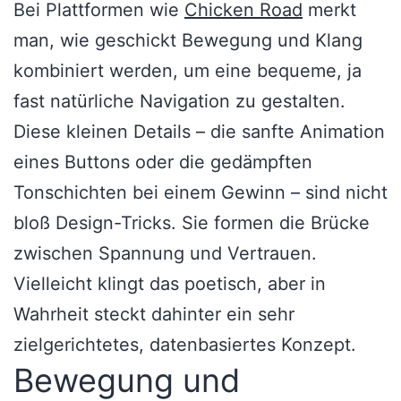
Bei Plattformen wie
Chicken Road
merkt
man, wie geschickt Bewegung und Klang
kombiniert werden, um eine bequeme, ja
fast natürliche Navigation zu gestalten.
Diese kleinen Details – die sanfte Animation
eines Buttons oder die gedämpften
Tonschichten bei einem Gewinn – sind nicht
bloß Design-Tricks. Sie formen die Brücke
zwischen Spannung und Vertrauen.
Vielleicht klingt das poetisch, aber in
Wahrheit steckt dahinter ein sehr
zielgerichtetes, datenbasiertes Konzept.
Bewegung und