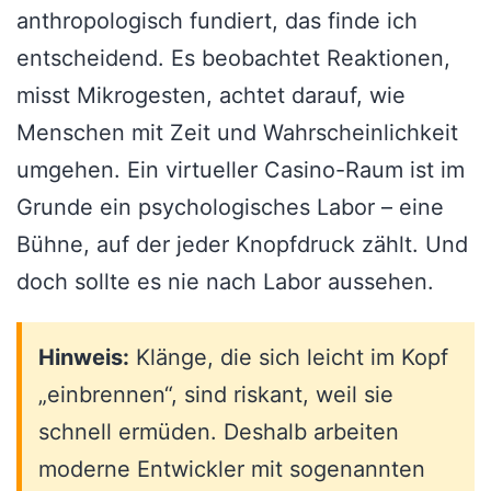
anthropologisch fundiert, das finde ich
entscheidend. Es beobachtet Reaktionen,
misst Mikrogesten, achtet darauf, wie
Menschen mit Zeit und Wahrscheinlichkeit
umgehen. Ein virtueller Casino-Raum ist im
Grunde ein psychologisches Labor – eine
Bühne, auf der jeder Knopfdruck zählt. Und
doch sollte es nie nach Labor aussehen.
Hinweis:
Klänge, die sich leicht im Kopf
„einbrennen“, sind riskant, weil sie
schnell ermüden. Deshalb arbeiten
moderne Entwickler mit sogenannten